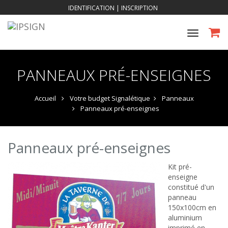
IDENTIFICATION
|
INSCRIPTION
Toggle
navigat
PANNEAUX PRÉ-ENSEIGNES
Accueil
Votre budget Signalétique
Panneaux
Panneaux pré-enseignes
Panneaux pré-enseignes
Kit pré-
enseigne
constitué d'un
panneau
150x100cm en
aluminium
imprimé en