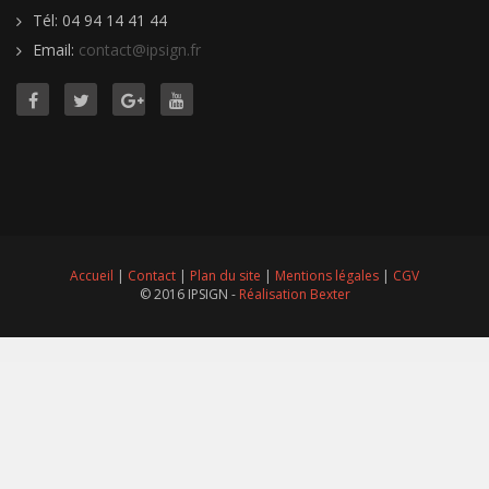
Tél: 04 94 14 41 44
Email:
contact@ipsign.fr
Accueil
|
Contact
|
Plan du site
|
Mentions légales
|
CGV
© 2016 IPSIGN -
Réalisation Bexter