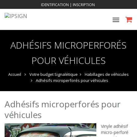
IDENTIFICATION
|
INSCRIPTION
Toggle
navigat
ADHÉSIFS MICROPERFORÉS
POUR VÉHICULES
Accueil
Votre budget Signalétique
Habillages de véhicules
Adhésifs microperforés pour véhicules
Adhésifs microperforés pour
véhicules
Vinyle adhésif
micro-perforé