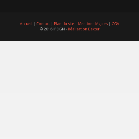
Accueil
|
Contact
|
Plan du site
|
Mentions légales
|
CGV
© 2016 IPSIGN -
Réalisation Bexter