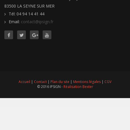
83500 LA SEYNE SUR MER
Tél: 04 94 14 41 44
Email:
contact@ipsign.fr
Accueil
|
Contact
|
Plan du site
|
Mentions légales
|
CGV
© 2016 IPSIGN -
Réalisation Bexter