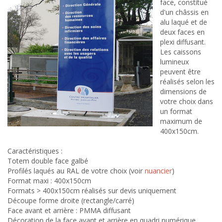
face, constitué
d'un châssis en
alu laqué et de
deux faces en
plexi diffusant.
Les caissons
lumineux
peuvent être
réalisés selon les
dimensions de
votre choix dans
un format
maximum de
400x150cm.
Caractéristiques :
Totem double face galbé
Profilés laqués au RAL de votre choix (voir
nuancier
)
Format maxi : 400x150cm
Formats > 400x150cm réalisés sur devis uniquement
Découpe forme droite (rectangle/carré)
Face avant et arrière : PMMA diffusant
Décoration de la face avant et arrière en quadri numérique