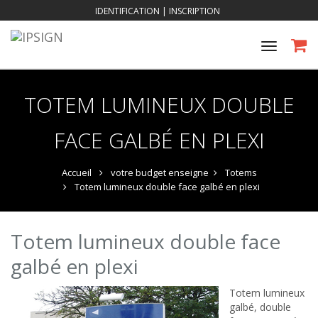
IDENTIFICATION
|
INSCRIPTION
Toggle
navigat
TOTEM LUMINEUX DOUBLE
FACE GALBÉ EN PLEXI
Accueil
votre budget enseigne
Totems
Totem lumineux double face galbé en plexi
Totem lumineux double face
galbé en plexi
Totem lumineux
galbé, double