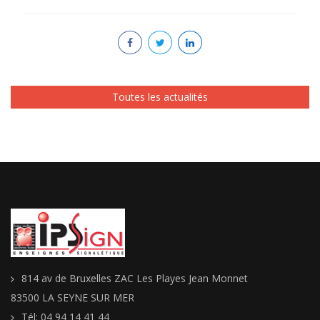
Toutes les actualités
814 av de Bruxelles ZAC Les Playes Jean Monnet
83500 LA SEYNE SUR MER
Tél: 04 94 14 41 44