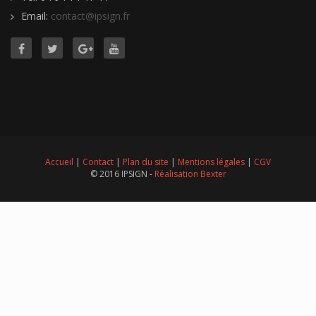
Email:
contact@ipsign.fr
Accueil
|
Contact
|
Plan du site
|
Mentions légales
|
CGV
© 2016 IPSIGN -
Réalisation Bexter